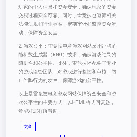
玩家的个人信息和资金安全，确保玩家的资金
交易过程安全可靠。同时，雷竞技也遵循相关
法律法规和行业标准，定期审计和监控资金流
动，保障资金安全。
2. 游戏公平：雷竞技电竞游戏网站采用严格的
随机数生成器（RNG）技术，确保游戏结果的
随机性和公平性。此外，雷竞技还配备了专业
的游戏监管团队，对游戏进行监控和审核，防
止作弊行为的发生，保障游戏的公平性。
以上是雷竞技电竞游戏网站保障资金安全和游
戏公平性的主要方式，以HTML格式回复您，
希望对您有所帮助。
文章