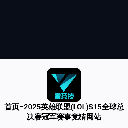
首页–2025英雄联盟(LOL)S15全球总
决赛冠军赛事竞猜网站