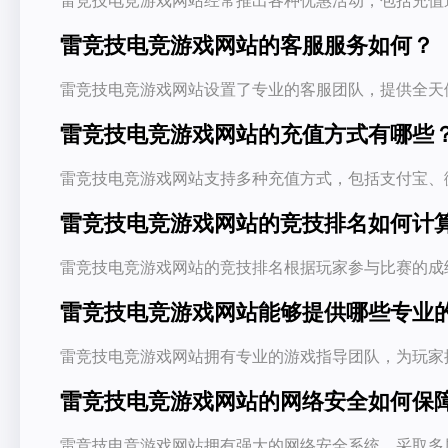
雷竞技电竞游戏网站经常推出各种优惠活动，包括充值
雷竞技电竞游戏网站的客服服务如何？
雷竞技电竞游戏网站设置了专业的客服团队，提供全天
雷竞技电竞游戏网站的充值方式有哪些
雷竞技电竞游戏网站支持多种充值方式，包括支付宝、
雷竞技电竞游戏网站的竞技排名如何计
雷竞技电竞游戏网站的竞技排名根据玩家参与比赛的成
雷竞技电竞游戏网站能够提供哪些专业
雷竞技电竞游戏网站拥有专业的游戏指导团队，为玩家
雷竞技电竞游戏网站的网络安全如何保
雷竞技电竞游戏网站拥有强大的网络安全系统，采取多