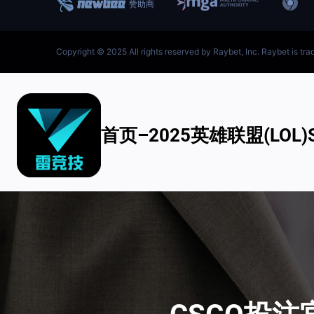
跳
至
内
首页–2025英雄联盟(LO
容