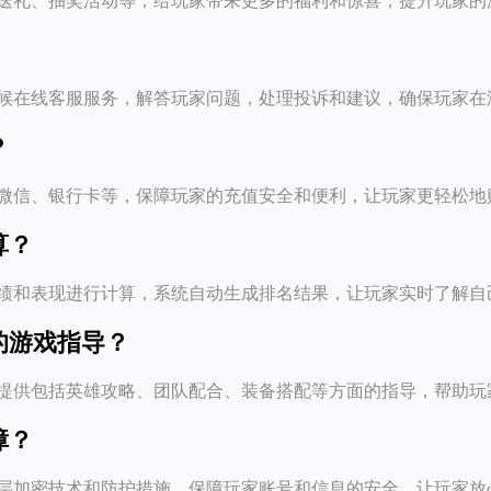
送礼、抽奖活动等，给玩家带来更多的福利和惊喜，提升玩家的
候在线客服服务，解答玩家问题，处理投诉和建议，确保玩家在
？
微信、银行卡等，保障玩家的充值安全和便利，让玩家更轻松地
算？
绩和表现进行计算，系统自动生成排名结果，让玩家实时了解自
的游戏指导？
提供包括英雄攻略、团队配合、装备搭配等方面的指导，帮助玩
障？
层加密技术和防护措施，保障玩家账号和信息的安全，让玩家放