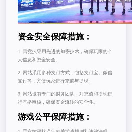
资金安全保障措施：
1. 雷竞技采用先进的加密技术，确保玩家的个
人信息和资金安全。
2. 网站采用多种支付方式，包括支付宝、微信
支付等，方便玩家进行充值与提现。
3. 网站设有专门的财务团队，对充值和提现进
行严格审核，确保资金流转的安全性。
游戏公平保障措施：
1. 雷竞技严格遵守相关游戏规则和法律法规，