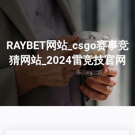
RAYBET网站_csgo赛事竞
猜网站_2024雷竞技官网