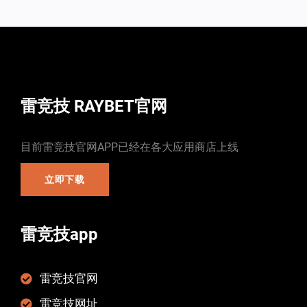
雷竞技 RAYBET官网
目前雷竞技官网APP已经在各大应用商店上线
立即下载
雷竞技app
雷竞技官网
雷竞技网址