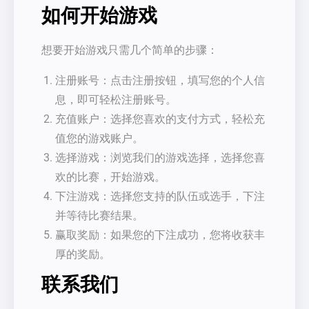
如何开始游戏
想要开始游戏只需几个简单的步骤：
注册账号：点击注册按钮，填写您的个人信
息，即可轻松注册账号。
充值账户：选择您喜欢的支付方式，轻松充
值您的游戏账户。
选择游戏：浏览我们的游戏选择，选择您喜
欢的比赛，开始游戏。
下注游戏：选择您支持的队伍或选手，下注
并等待比赛结果。
赢取奖励：如果您的下注成功，您将收获丰
厚的奖励。
联系我们