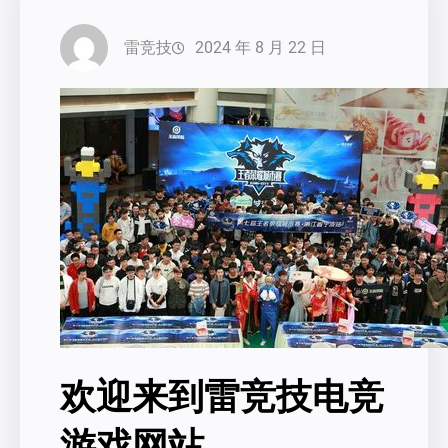
雷竞技
2024 年 8 月 22 日
欢迎来到雷竞技电竞
游戏网站