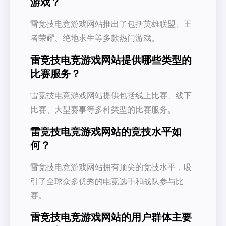
游戏？
雷竞技电竞游戏网站推出了包括英雄联盟、王
者荣耀、绝地求生等多款热门游戏。
雷竞技电竞游戏网站提供哪些类型的
比赛服务？
雷竞技电竞游戏网站提供包括线上比赛、线下
比赛、大型赛事等多种类型的比赛服务。
雷竞技电竞游戏网站的竞技水平如
何？
雷竞技电竞游戏网站拥有顶尖的竞技水平，吸
引了全球众多优秀的电竞选手和战队参与比
赛。
雷竞技电竞游戏网站的用户群体主要