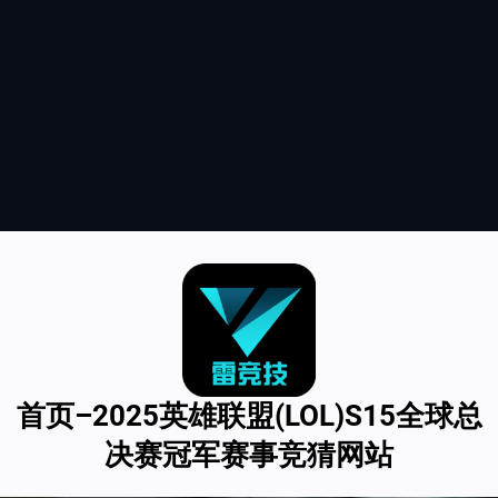
首页–2025英雄联盟(LOL)S15全球总
决赛冠军赛事竞猜网站