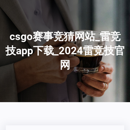
csgo赛事竞猜网站_雷竞
技app下载_2024雷竞技官
网