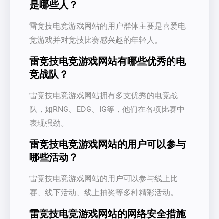
是哪些人？
雷竞技电竞游戏网站的用户群体主要是喜爱电
竞游戏并对竞技比赛感兴趣的年轻人。
雷竞技电竞游戏网站有哪些优秀的电
竞战队？
雷竞技电竞游戏网站拥有多支优秀的电竞战
队，如RNG、EDG、IG等，他们在各项比赛中
表现强劲。
雷竞技电竞游戏网站的用户可以参与
哪些活动？
雷竞技电竞游戏网站的用户可以参与线上比
赛、线下活动、线上抽奖等多种精彩活动。
雷竞技电竞游戏网站的网络安全措施