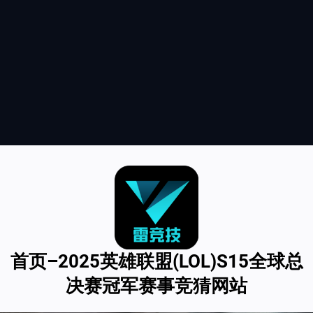
首页–2025英雄联盟(LOL)S15全球总
决赛冠军赛事竞猜网站