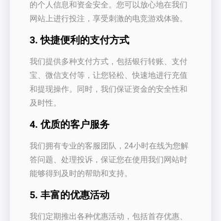
的个人信息和资金安全。您可以放心地在我们
网站上进行投注，享受刺激的电竞游戏体验。
3. 快捷便利的支付方式
我们提供多种支付方式，包括银行转账、支付
宝、微信支付等，让您轻松、快速地进行充值
和提现操作。同时，我们保证资金的安全性和
及时性。
4. 优质的客户服务
我们拥有专业的客服团队，24小时在线为您解
答问题、处理投诉，保证您在使用我们网站时
能够得到及时的帮助和支持。
5. 丰富的优惠活动
我们定期推出各种优惠活动，包括首存优惠、