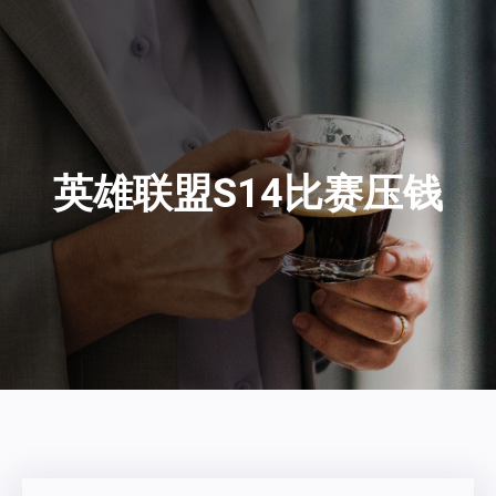
英雄联盟S14比赛压钱