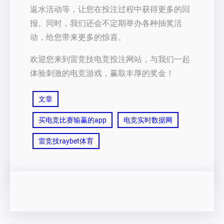
返水活动等，让您在投注过程中获得更多的回
报。同时，我们还会不定期举办各种抽奖活
动，给您带来更多的惊喜。
欢迎您来到雷竞技电竞投注网站，与我们一起
体验刺激的电竞游戏，赢取丰厚的奖金！
文章
买电竞比赛输赢的app
电竞实时数据网
雷竞技raybet体育