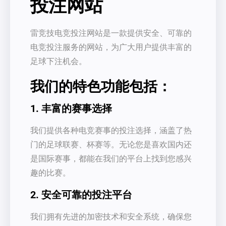
投注网站
雷竞技电竞投注网站是一款提供安全、可靠的
电竞投注服务的网站，为广大用户提供丰富的
足球下注机会。
我们的特色功能包括：
1. 丰富的赛事选择
我们提供各种电竞赛事的投注选择，涵盖了热
门的足球联赛、杯赛等。无论您是喜欢国内还
是国际赛事，都能在我们的平台上找到您感兴
趣的比赛。
2. 安全可靠的投注平台
我们拥有先进的加密技术和安全系统，确保您