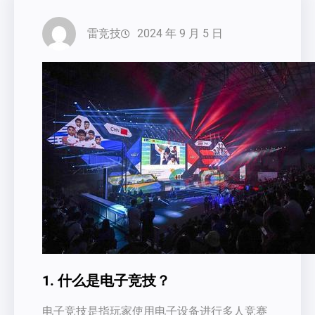
雷竞技
2024 年 9 月 5 日
1. 什么是电子竞技？
电子竞技是指玩家使用电子设备进行多人竞赛