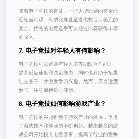
随着电子竞技的普及，一些大型比赛的奖金已
经相当可观，有的比赛甚至提供数百万美元的
奖金。优秀的电竞选手可以通过比赛获得丰厚
的收入。
7. 电子竞技对年轻人有何影响？
电子竞技可以帮助年轻人培养团队合作能力、
提高反应速度和决策能力，同时也有助于拓展
社交圈子，并激发学习兴趣。然而，应当适度
参与，注意保持身心健康。
8. 电子竞技如何影响游戏产业？
电子竞技的兴起推动了游戏产业的发展，促进
了游戏技术和体验的不断创新。越来越多的游
戏公司开始投入电竞赛事，提高了行业的竞争