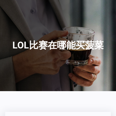
LOL比赛在哪能买菠菜