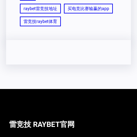
raybet雷竞技地址
买电竞比赛输赢的app
雷竞技raybet体育
雷竞技 RAYBET官网