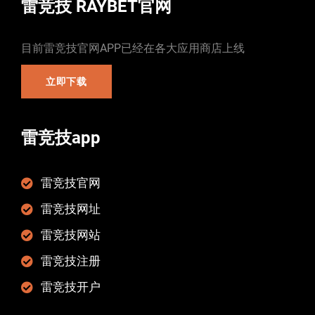
雷竞技 RAYBET官网
目前雷竞技官网APP已经在各大应用商店上线
立即下载
雷竞技app
雷竞技官网
雷竞技网址
雷竞技网站
雷竞技注册
雷竞技开户