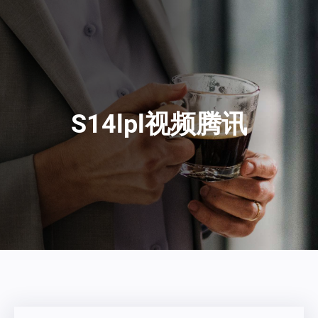
S14lpl视频腾讯