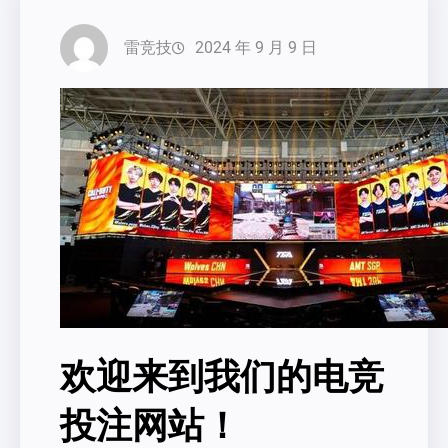
雷竞技
2024 年 9 月 9 日
欢迎来到我们的电竞
投注网站！