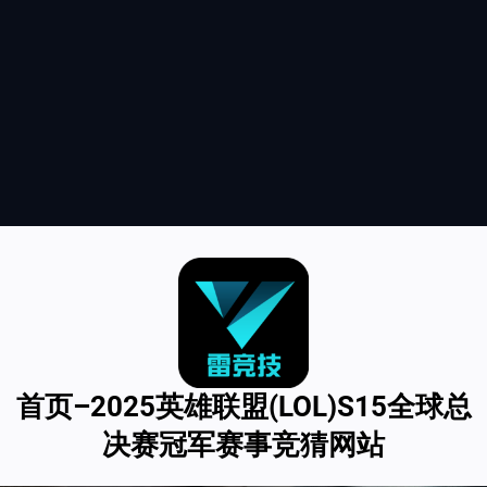
首页–2025英雄联盟(LOL)S15全球总
决赛冠军赛事竞猜网站