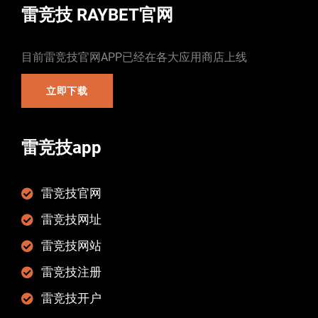
雷竞技 RAYBET官网
目前雷竞技官网APP已经在各大应用商店上线
立即下载
雷竞技app
雷竞技官网
雷竞技网址
雷竞技网站
雷竞技注册
雷竞技开户