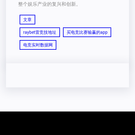
整个娱乐产业的复兴和创新。
文章
raybet雷竞技地址
买电竞比赛输赢的app
电竞实时数据网