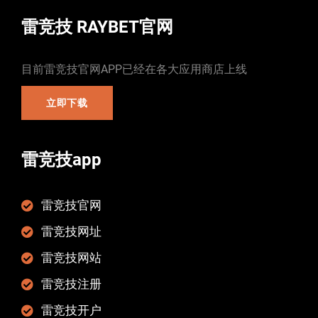
雷竞技 RAYBET官网
目前雷竞技官网APP已经在各大应用商店上线
立即下载
雷竞技app
雷竞技官网
雷竞技网址
雷竞技网站
雷竞技注册
雷竞技开户