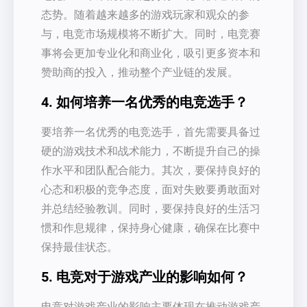
态势。随着越来越多的游戏玩家和观众的参
与，电竞市场规模将不断扩大。同时，电竞赛
事将会更加专业化和商业化，吸引更多资本和
赞助商的投入，推动整个产业链的发展。
4. 如何培养一名优秀的电竞选手？
要培养一名优秀的电竞选手，首先需要具备过
硬的游戏技术和战术能力，不断提升自己的操
作水平和团队配合能力。其次，要保持良好的
心态和积极的竞争态度，面对失败要勇敢面对
并总结经验教训。同时，要保持良好的生活习
惯和作息规律，保持身心健康，确保在比赛中
保持最佳状态。
5. 电竞对于游戏产业的影响如何？
电竞对游戏产业的影响主要体现在推动游戏产