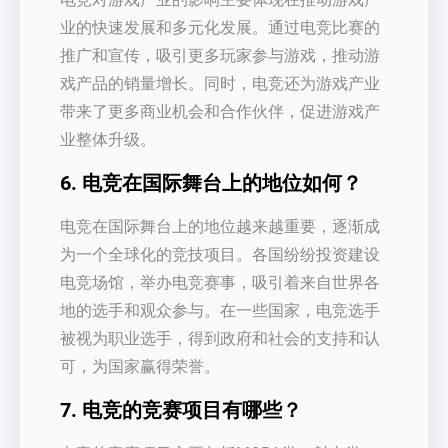
业的快速发展和多元化发展。通过电竞比赛的
推广和宣传，吸引更多玩家参与游戏，推动游
戏产品的销量增长。同时，电竞还为游戏产业
带来了更多商业机会和合作伙伴，促进游戏产
业整体升级。
6. 电竞在国际舞台上的地位如何？
电竞在国际舞台上的地位越来越重要，逐渐成
为一个全球化的竞技项目。各国纷纷投资建设
电竞场馆，举办电竞赛事，吸引着来自世界各
地的选手和观众参与。在一些国家，电竞选手
被视为职业选手，得到政府和社会的支持和认
可，为国家赢得荣誉。
7. 电竞的竞赛项目有哪些？