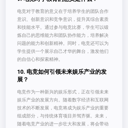
电竞对于教育的意义在于培养学生的团队合作
意识、创新意识和竞争意识，提升其综合素质
和技能水平。通过参与电竞比赛，学生可以锻
炼自己的思维能力和团队协作能力，培养解决
问题的能力和创新精神。同时，电竞还可以为
学生提供一个展示自己才华的舞台，激发他们
的自信心和探索精神。
10. 电竞如何引领未来娱乐产业的发
展？
电竞作为一种新兴的娱乐形式，正在引领未来
娱乐产业的发展方向。随着数字经济和互联网
技术的不断发展，电竞将成为娱乐产业的重要
组成部分，与传统体育项目并驾齐驱。未来，
随着电竞产业的进一步壮大和发展，将会带动