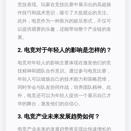
竞技表现。玩家在竞技比赛中展示出的高超操
作技巧和战术意识，吸引了大批观众的关注。
此外，电竞作为一种新兴的娱乐形式，不仅可
以提供观赛的乐趣，还能带动整个产业链的发
展。
2. 电竞对于年轻人的影响是怎样的？
电竞对年轻人的影响主要体现在激发他们的竞
技精神和团队合作意识。通过参与电竞比赛，
年轻人可以锻炼自己的技术能力和策略思维，
同时学会与队友协同作战，培养团队精神。此
外，电竞还可以为年轻人提供一个展示自己才
华的舞台，激发他们的自信心。
3. 电竞产业未来发展趋势如何？
电竞产业未来的发展趋势将呈现出快速增长的