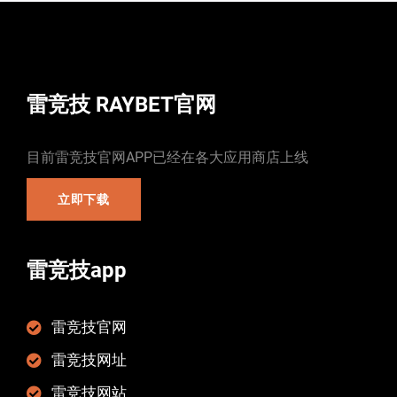
雷竞技 RAYBET官网
目前雷竞技官网APP已经在各大应用商店上线
立即下载
雷竞技app
雷竞技官网
雷竞技网址
雷竞技网站