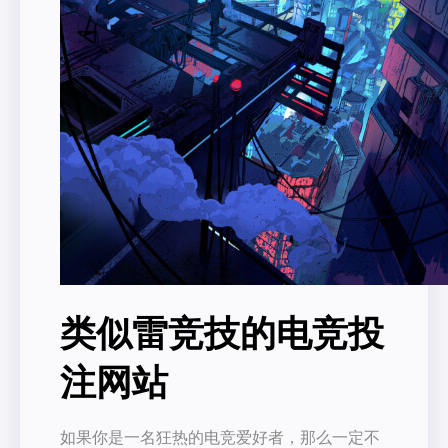
类似雷竞技的电竞投
注网站
如果你是一名狂热的电竞爱好者，那么一定不