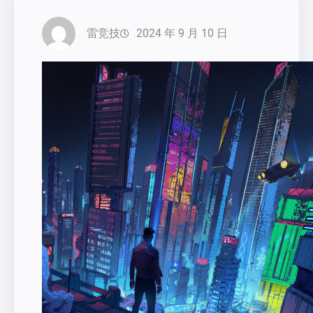
雷竞技
2024 年 9 月 10 日