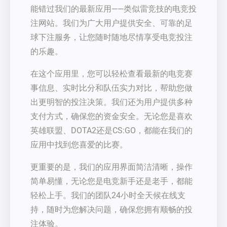
能错过我们的最新应用——类似雷竞技的电竞投
注网站。我们为广大用户提供安全、可靠的足
球下注服务，让您随时随地尽情享受电竞投注
的乐趣。
在这个应用里，您可以轻松查看最新的电竞赛
事信息、实时比分和队伍实力对比，帮助您做
出更明智的投注决策。我们还为用户提供多种
支付方式，确保您的资金安全。无论您是喜欢
英雄联盟、DOTA2还是CS:GO，都能在我们的
应用中找到您喜爱的比赛。
更重要的是，我们的应用界面简洁清晰，操作
简单易懂，无论您是电竞新手还是老手，都能
轻松上手。我们的团队24小时全天候在线支
持，随时为您解决问题，确保您拥有顺畅的投
注体验。