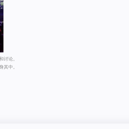
注和讨论。
投身其中。
。