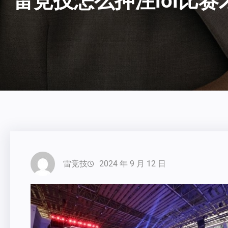
雷竞技怎么押注lol比
雷竞技
2024 年 9 月 12 日