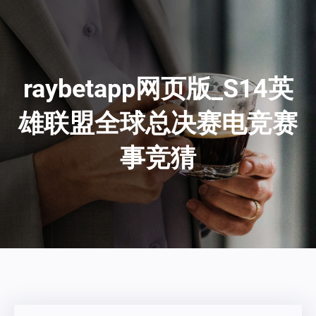
raybetapp网页版_S14英
雄联盟全球总决赛电竞赛
事竞猜