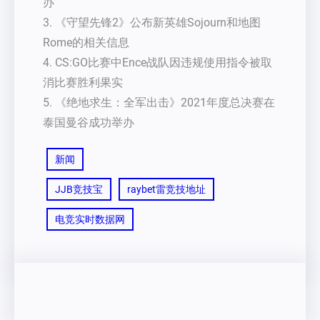
办
3. 《守望先锋2》公布新英雄Sojourn和地图
Rome的相关信息
4. CS:GO比赛中Ence战队因违规使用指令被取
消比赛胜利果实
5. 《绝地求生：全军出击》2021年度总决赛在
泰国曼谷成功举办
新闻
JJB竞技宝
raybet雷竞技地址
电竞实时数据网