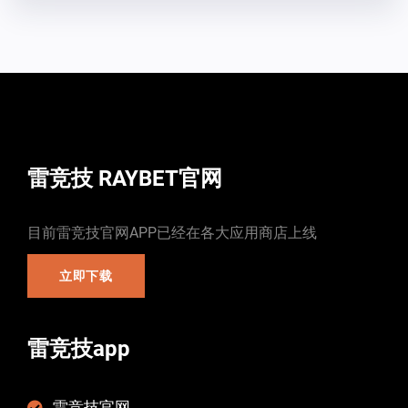
雷竞技 RAYBET官网
目前雷竞技官网APP已经在各大应用商店上线
立即下载
雷竞技app
雷竞技官网