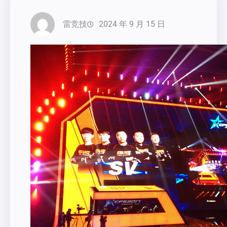
雷竞技
2024 年 9 月 15 日