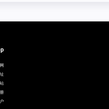
p
网
址
站
册
户