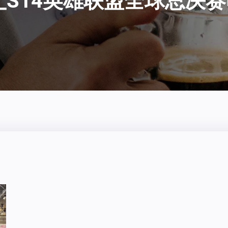
注_S14英雄联盟全球总决