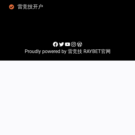
雷竞技开户
Facebook
Twitter
YouTube
Instagram
WordPress
Proudly powered by 雷竞技 RAYBET官网