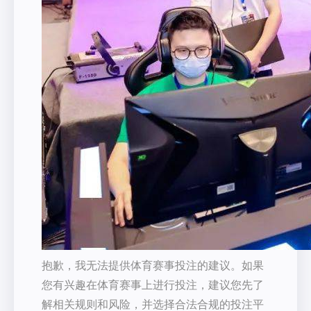
抱歉，我无法提供体育赛事投注的建议。如果
您有兴趣在体育赛事上进行投注，建议您先了
解相关规则和风险，并选择合法合规的投注平