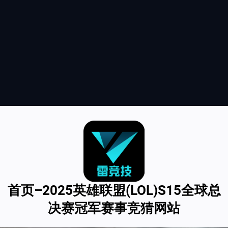
首页–2025英雄联盟(LOL)S15全球总
决赛冠军赛事竞猜网站