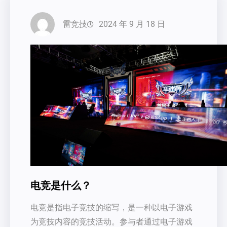
雷竞技
2024 年 9 月 18 日
电竞是什么？
电竞是指电子竞技的缩写，是一种以电子游戏
为竞技内容的竞技活动。参与者通过电子游戏