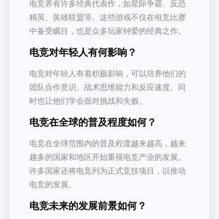
电竞界有许多经典代表作，如星际争霸、反恐
精英、英雄联盟等。这些游戏不仅在电竞比赛
中备受瞩目，也是众多玩家钟爱的经典之作。
电竞对年轻人有何影响？
电竞对年轻人有着积极影响，可以培养他们的
团队合作意识、战术思维能力和反应速度。同
时也让他们学会面对挑战和失败。
电竞在全球的普及程度如何？
电竞在全球范围内的普及程度越来越高，越来
越多的国家和地区开始重视电竞产业的发展。
许多国家还将电竞列为正式竞技项目，以推动
电竞的发展。
电竞未来的发展前景如何？