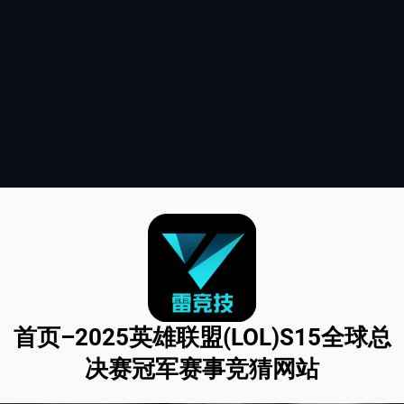
首页–2025英雄联盟(LOL)S15全球总
决赛冠军赛事竞猜网站