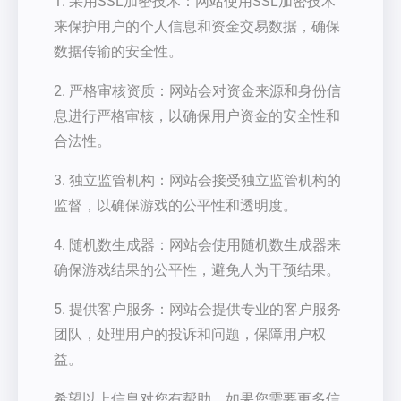
1. 采用SSL加密技术：网站使用SSL加密技术
来保护用户的个人信息和资金交易数据，确保
数据传输的安全性。
2. 严格审核资质：网站会对资金来源和身份信
息进行严格审核，以确保用户资金的安全性和
合法性。
3. 独立监管机构：网站会接受独立监管机构的
监督，以确保游戏的公平性和透明度。
4. 随机数生成器：网站会使用随机数生成器来
确保游戏结果的公平性，避免人为干预结果。
5. 提供客户服务：网站会提供专业的客户服务
团队，处理用户的投诉和问题，保障用户权
益。
希望以上信息对您有帮助。如果您需要更多信