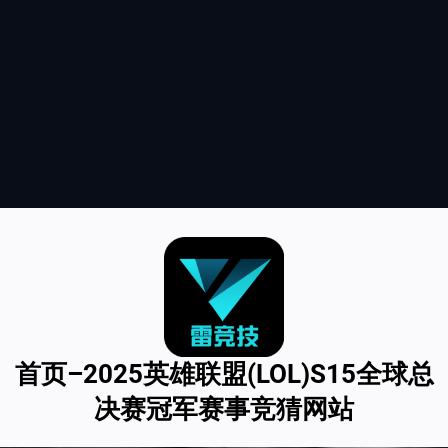
首页–2025英雄联盟(LOL)S15全球总
决赛冠军赛事竞猜网站