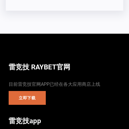
雷竞技 RAYBET官网
目前雷竞技官网APP已经在各大应用商店上线
立即下载
雷竞技app