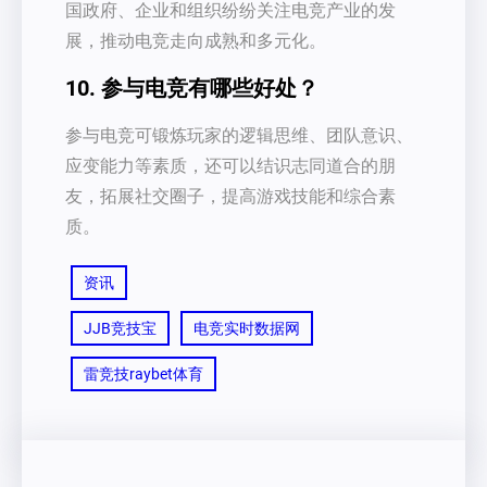
国政府、企业和组织纷纷关注电竞产业的发
展，推动电竞走向成熟和多元化。
10. 参与电竞有哪些好处？
参与电竞可锻炼玩家的逻辑思维、团队意识、
应变能力等素质，还可以结识志同道合的朋
友，拓展社交圈子，提高游戏技能和综合素
质。
资讯
JJB竞技宝
电竞实时数据网
雷竞技raybet体育