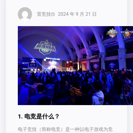
雷竞技
2024 年 9 月 21 日
1. 电竞是什么？
电子竞技（简称电竞）是一种以电子游戏为竞