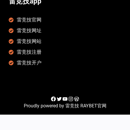
雷竞技app
雷竞技官网
雷竞技网址
雷竞技网站
雷竞技注册
雷竞技开户
Facebook
Twitter
YouTube
Instagram
WordPress
Proudly powered by 雷竞技 RAYBET官网