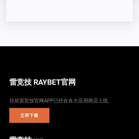
雷竞技 RAYBET官网
目前雷竞技官网APP已经在各大应用商店上线
立即下载