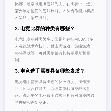
比赛，通常以电脑游戏为主。在比赛中，选手
需要展示他们的游戏技能、团队合作能力和战
术策略，争夺胜利。
2. 电竞比赛的种类有哪些？
电竞比赛的种类繁多，常见的包括MOBA（多
人在线战术竞技）、射击类游戏、策略游戏、
格斗游戏等。每种类别都有其特定规则和赛
制。
3. 电竞选手需要具备哪些素质？
电竞选手需要具备出色的反应速度、操作技
巧、团队合作能力、心理素质和游戏战术意
识。高水平的电竞选手通常还具有对游戏的独
特理解和创新意识。