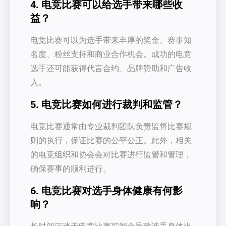
4. 电竞比赛可以给选手带来哪些收
益？
电竞比赛可以为选手带来丰厚的奖金、赛事知
名度、粉丝支持和商业合作机会。成功的电竞
选手还可能获得代言合约、品牌赞助和广告收
入。
5. 电竞比赛如何进行裁判和监管？
电竞比赛通常由专业裁判团队负责监督比赛规
则的执行，保证比赛的公平公正。此外，相关
的电竞组织和协会会对比赛进行监管和管理，
确保赛事的顺利进行。
6. 电竞比赛对选手身体健康有何影
响？