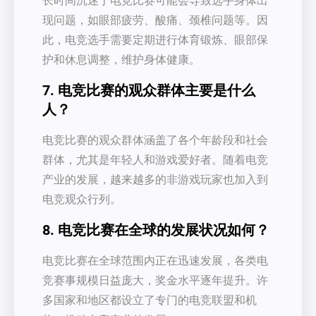
长时间沉迷于电竞比赛可能会导致选手身体出
现问题，如眼部疲劳、酸痛、颈椎问题等。因
此，电竞选手需要定期进行体育锻炼、眼部保
护和休息调整，维护身体健康。
7. 电竞比赛的观众群体主要是什么
人？
电竞比赛的观众群体涵盖了各个年龄段和社会
群体，尤其是年轻人和游戏爱好者。随着电竞
产业的发展，越来越多的非游戏玩家也加入到
电竞观众行列。
8. 电竞比赛在全球的发展状况如何？
电竞比赛在全球范围内正在迅速发展，各类电
竞赛事规模日益庞大，奖金水平逐年提升。许
多国家和地区都设立了专门的电竞联盟和机