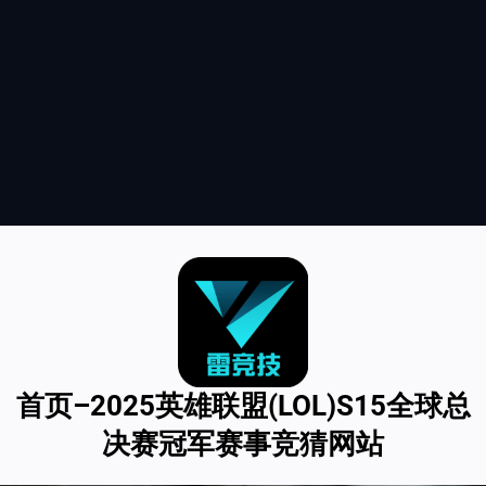
首页–2025英雄联盟(LOL)S15全球总
决赛冠军赛事竞猜网站