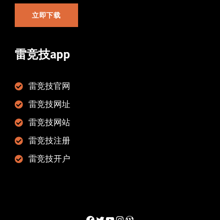
立即下载
雷竞技app
雷竞技官网
雷竞技网址
雷竞技网站
雷竞技注册
雷竞技开户
Facebook
Twitter
YouTube
Instagram
WordPress