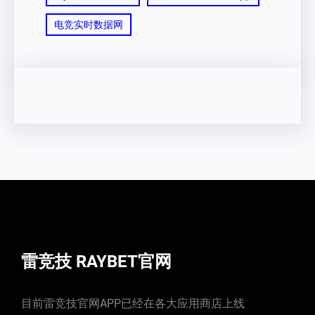
电竞实时数据网
雷竞技 RAYBET官网
目前雷竞技官网APP已经在各大应用商店上线