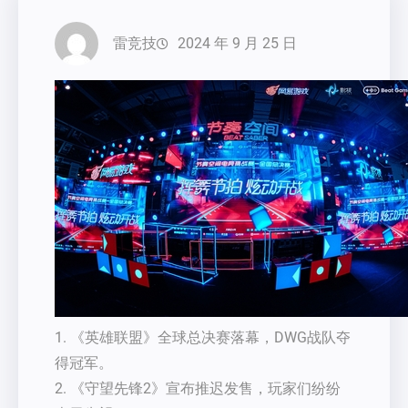
雷竞技
2024 年 9 月 25 日
1. 《英雄联盟》全球总决赛落幕，DWG战队夺
得冠军。
2. 《守望先锋2》宣布推迟发售，玩家们纷纷