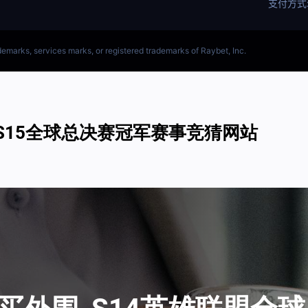
L)S15全球总决赛冠军赛事竞猜网站