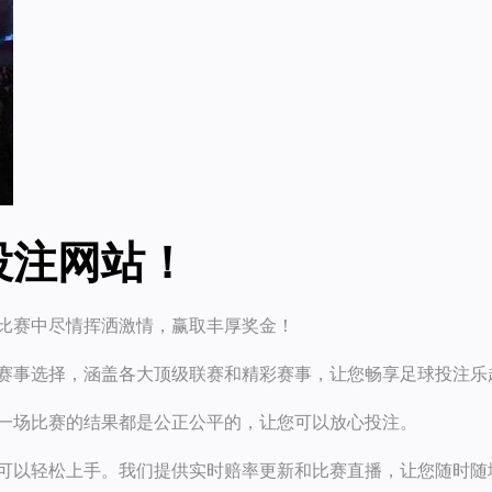
投注网站！
比赛中尽情挥洒激情，赢取丰厚奖金！
赛事选择，涵盖各大顶级联赛和精彩赛事，让您畅享足球投注乐
一场比赛的结果都是公正公平的，让您可以放心投注。
可以轻松上手。我们提供实时赔率更新和比赛直播，让您随时随