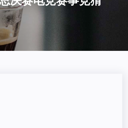
球总决赛电竞赛事竞猜