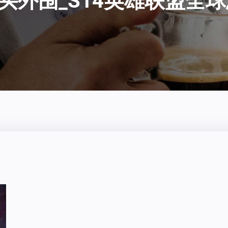
里买外围_S14英雄联盟全