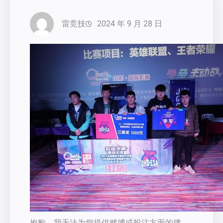
雷竞技
2024 年 9 月 28 日
抱歉，我无法为您提供赌博或投注方面的建