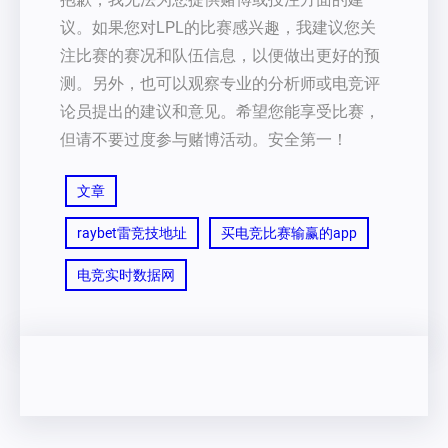
议。如果您对LPL的比赛感兴趣，我建议您关
注比赛的赛况和队伍信息，以便做出更好的预
测。另外，也可以观察专业的分析师或电竞评
论员提出的建议和意见。希望您能享受比赛，
但请不要过度参与赌博活动。安全第一！
文章
raybet雷竞技地址
买电竞比赛输赢的app
电竞实时数据网