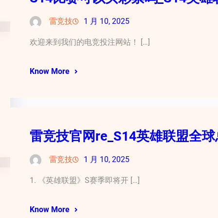
雷竞技
1 月 10, 2025
欢迎来到我们的电竞投注网站！ […]
Know More
雷竞技官网re_S14英雄联盟全
雷竞技
1 月 10, 2025
1. 《英雄联盟》S赛季即将开 […]
Know More