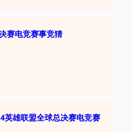
总决赛电竞赛事竞猜
S14英雄联盟全球总决赛电竞赛