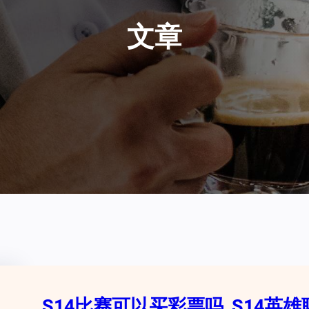
文章
S14比赛可以买彩票吗_S14