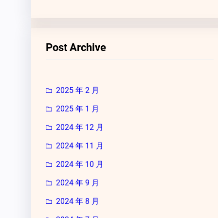
Post Archive
2025 年 2 月
2025 年 1 月
2024 年 12 月
2024 年 11 月
2024 年 10 月
2024 年 9 月
2024 年 8 月