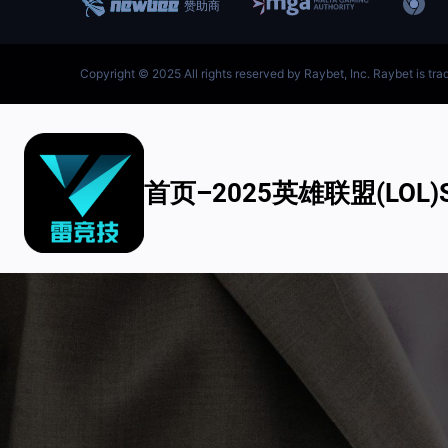
跳
至
内
首页–2025英雄联盟(LO
容