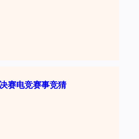
球总决赛电竞赛事竞猜