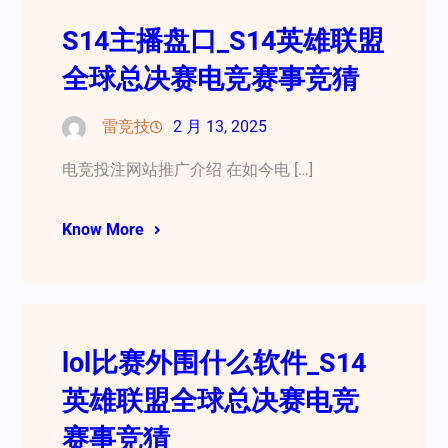
S14主播盘口_S14英雄联盟
全球总决赛电竞赛事竞猜
雷竞技
2 月 13, 2025
电竞投注网站推广介绍 在如今电 […]
Know More
lol比赛外围什么软件_S14
英雄联盟全球总决赛电竞
赛事竞猜