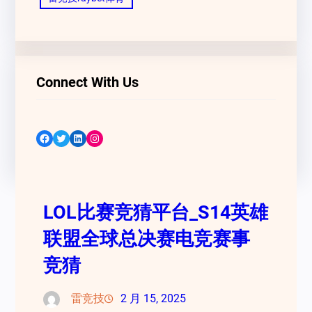
Connect With Us
Facebook
Twitter
LinkedIn
Instagram
LOL比赛竞猜平台_S14英雄
联盟全球总决赛电竞赛事
竞猜
雷竞技
2 月 15, 2025