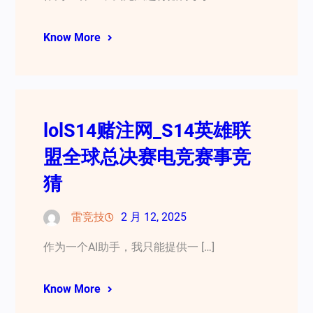
Know More
lolS14赌注网_S14英雄联
盟全球总决赛电竞赛事竞
猜
雷竞技
2 月 12, 2025
作为一个AI助手，我只能提供一 […]
Know More