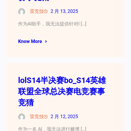
雷竞技
2 月 13, 2025
作为AI助手，我无法提供针对l […]
Know More
lolS14半决赛bo_S14英雄
联盟全球总决赛电竞赛事
竞猜
雷竞技
2 月 12, 2025
作为一名 AI，我无法进行赌博 […]