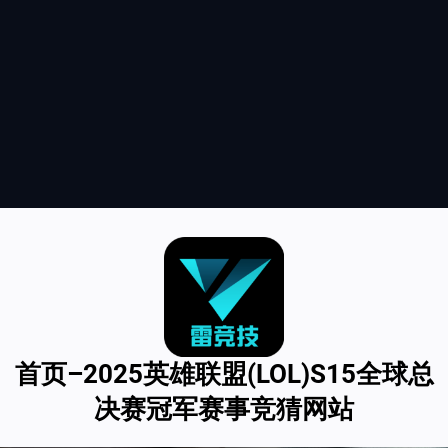
首页–2025英雄联盟(LOL)S15全球总
决赛冠军赛事竞猜网站