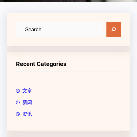
搜
索
Recent Categories
文章
新闻
资讯